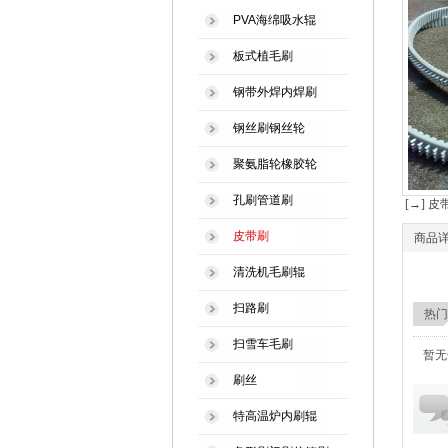
PVA海绵吸水辊
板式植毛刷
钢带外焊内焊刷
钢丝刷钢丝轮
聚氨脂轮橡胶轮
孔刷管道刷
[→] 皮
皮带刷
商品
清洗机毛刷辊
扫路刷
热门
扫雪车毛刷
暂无
刷丝
特高温炉内刷辊