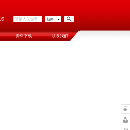
99
新闻
资料下载
联系我们
返
回
个
顶
人