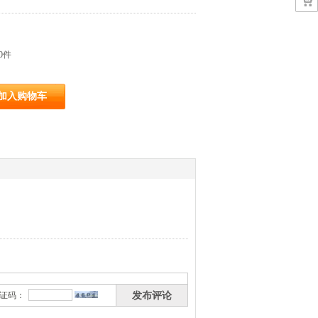
购
部
中
物
心
车
0件
加入购物车
发布评论
证码：